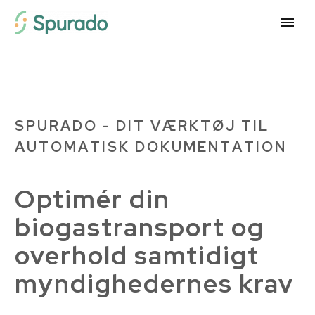
S
P
U
R
A
D
O
-
D
I
T
V
Æ
R
K
T
Ø
J
T
I
L
A
U
T
O
M
A
T
I
S
K
D
O
K
U
M
E
N
T
A
T
I
O
N
Optimér
din
biogastransport
og
overhold
samtidigt
myndighedernes
krav