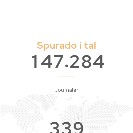
Spurado i tal
.
1
4
7
2
8
4
Journaler
3
3
9