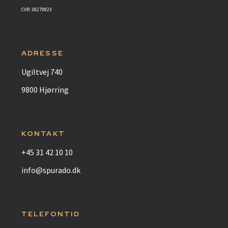
CVR: 38279823
ADRESSE
Ugiltvej 740
9800 Hjørring
KONTAKT
+45 31 42 10 10
info@spurado.dk
TELEFONTID