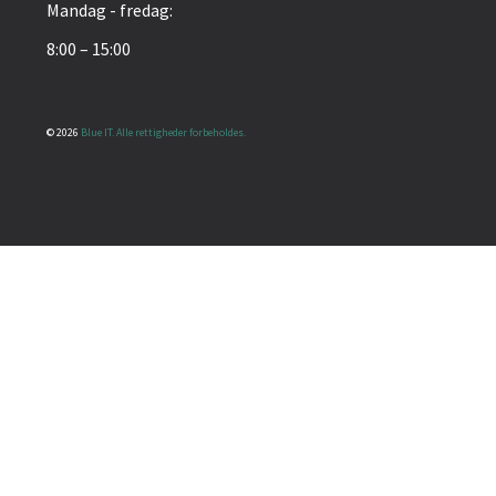
Mandag - fredag:
8:00 – 15:00
© 2026
Blue IT. Alle rettigheder forbeholdes.